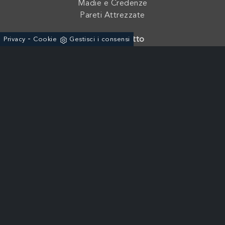
Madie e Credenze
Pareti Attrezzate
-
Camere da Letto
Privacy
Cookie
Gestisci i consensi
Armadi
Letti e Camere
Comò e Comodini
Cassettiere e Settimini
Azienda
Contatti
Cataloghi e Finiture
Fratelli Mirandola s.a.s. di Mirandola Floriano & C. - P. Iva:
01762210233
Via dell'Agricoltura, 19 - ZAI 37046 - Minerbe (Verona) - Italia
+39 0442-641966