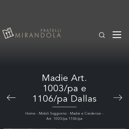
Madie Art.
1003/pa e
1106/pa Dallas
Home
-
Mobili Soggiorno
-
Madie e Credenze
-
Art. 1003/pa 1106/pa