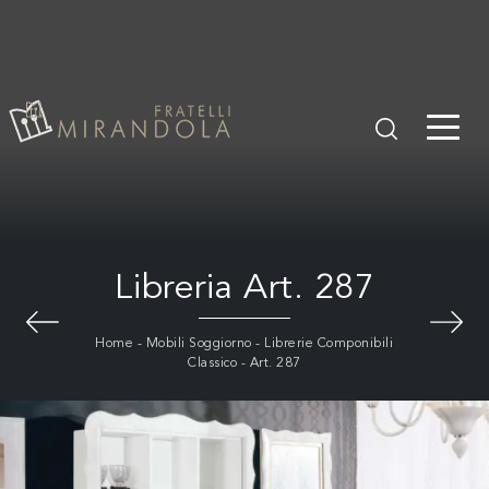
Libreria Art. 287
Home
-
Mobili Soggiorno
-
Librerie Componibili
Classico
-
Art. 287