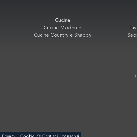
Cucine
Cucine Moderne
Tav
Cucine Country e Shabby
Sedi
F
-
Privacy
Cookie
Gestisci i consensi