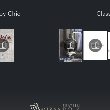
by Chic
Clas