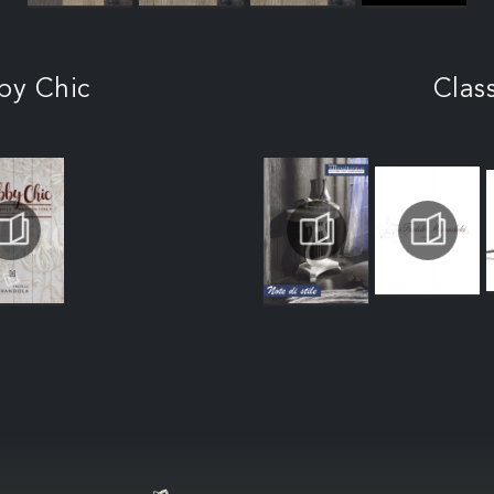
by Chic
Clas