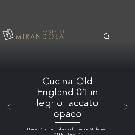
Cucina Old
England 01 in
legno laccato
opaco
Home
-
Cucine Unikawood
-
Cucine Moderne
-
Old England 01