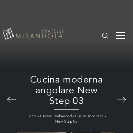
Cucina moderna
angolare New
Step 03
Home
-
Cucine Unikawood
-
Cucine Moderne
-
New Step 03