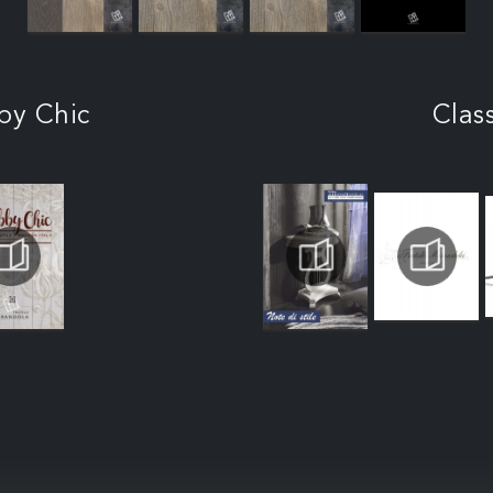
by Chic
Clas