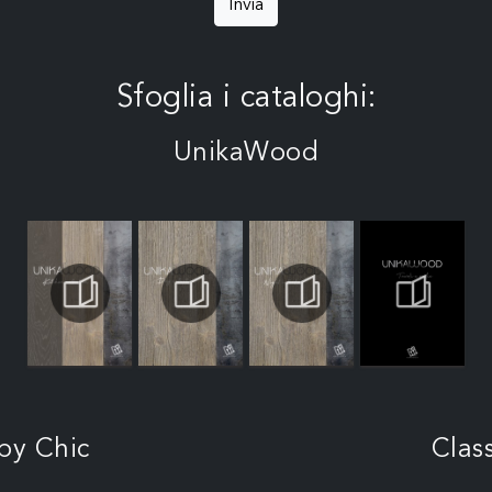
Invia
Sfoglia i cataloghi:
UnikaWood
by Chic
Clas