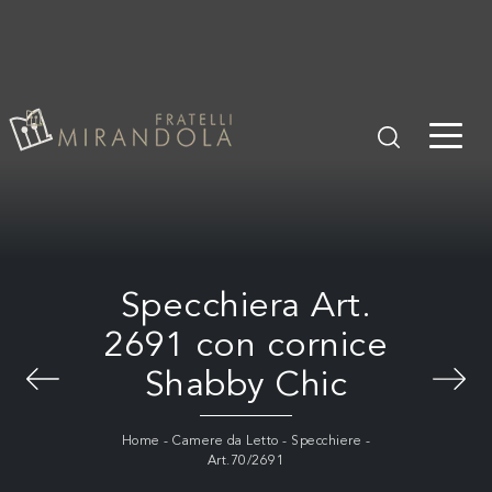
Specchiera Art.
2691 con cornice
Shabby Chic
Home
-
Camere da Letto
-
Specchiere
-
Art.70/2691