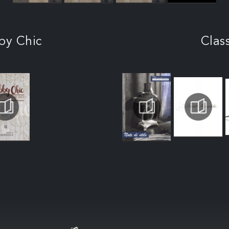
by Chic
Clas