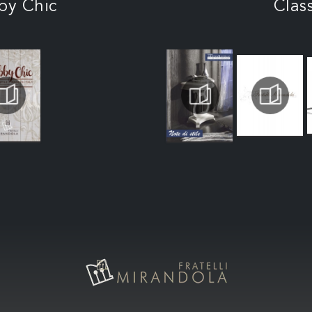
by Chic
Clas