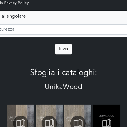
lla
Privacy Policy
 al singolare
Invia
Sfoglia i cataloghi:
UnikaWood