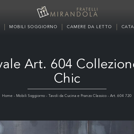
MOBILI SOGGIORNO
CAMERE DA LETTO
CATA
vale Art. 604 Collezio
Chic
Home
-
Mobili Soggiorno
-
Tavoli da Cucina e Pranzo Classico
-
Art. 604 720