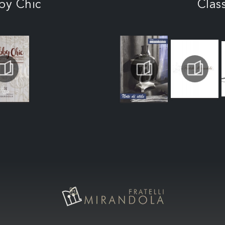
by Chic
Clas