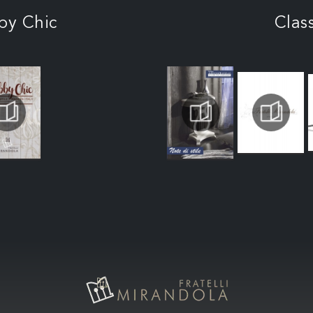
by Chic
Clas