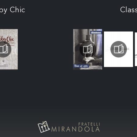
by Chic
Clas